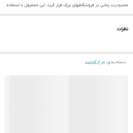
محدودیت زمانی در فروشگاههای بزرگ قرار گیرد. این محصول با استفاده
از بهترین مواد و همچنین دقت در فرآیند تولید،کارکرد بدون وقفه را در
زمان بهره برداری ضمانت می کند. رعایت استانداردهای صنایع غذایی
نظرات
خصوصا در قسمتهایی که در تماس مستقیم با گوشت هستند از افت
کیفیت آن جلوگیری کرده و باعث حفظ بافت گوشت می شود. مجموعه
قسمتهای الکتریکی و مکانیکی این چرخ گوشت نیز دارای بالاترین
دسته‌بندی
:
استانداردها هستند.
چرخ گوشت
بدنه از جنس آلیاژ آلومینیوم با طراحی منحصر به فرد
چرخ گوشت TE32 در رنگ قرمز به صورت سفارشی می باشد.