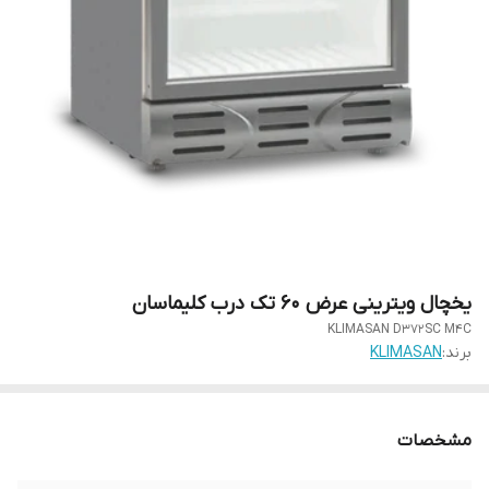
یخچال ویترینی عرض 60 تک درب کلیماسان
KLIMASAN D372SC M4C
برند:
KLIMASAN
مشخصات