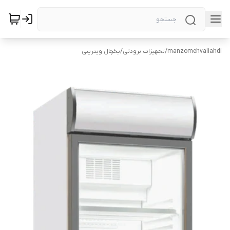
manzomehvaliahdi
/
تجهیزات برودتی
/
یخچال ویترینی