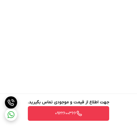
نوع ترموستات
دیجیتال
وزن قابل تحمل هر
30
طبقه (Kg)
قابلیت ها
نصب برچسب با طرح دلخواه مشتری
جهت اطلاع از قیمت و موجودی تماس بگیرید.
09122600366