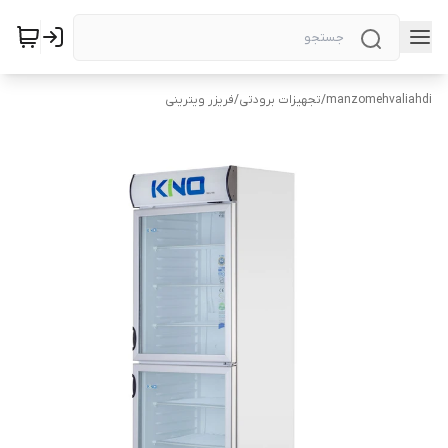
manzomehvaliahdi
/
تجهیزات برودتی
/
فریزر ویترینی