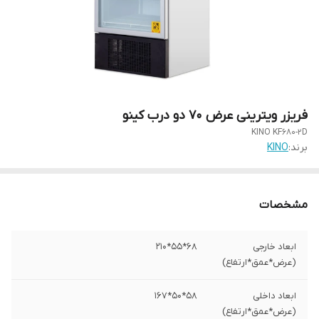
فریزر ویترینی عرض 70 دو درب کینو
KINO KF680-2D
برند:
KINO
مشخصات
ابعاد خارجی
68*55*210
(عرض*عمق*ارتفاع)
ابعاد داخلی
58*50*167
(عرض*عمق*ارتفاع)