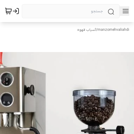
manzomehvaliahdi
/
آسیاب قهوه