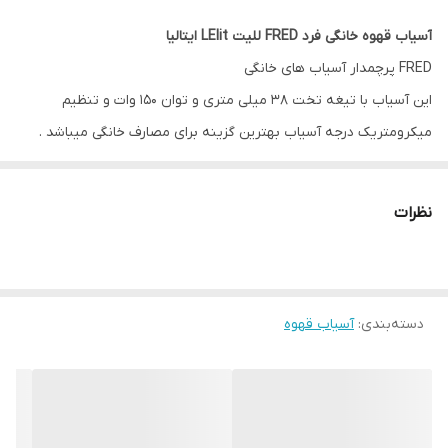
آسیاب قهوه خانگی فرد FRED للیت LElit ایتالیا
FRED پرچمدار آسیاب های خانگی
این آسیاب با تیغه تخت 38 میلی متری و توان 150 وات و تنظیم
میکرومتریک درجه آسیاب بهترین گزینه برای مصارف خانگی میباشد .
سرعت بالای آسیاب و یکدستی آسیاب می تواند کمک بزرگی به عصاره
گیری قهوه شما کند .
نظرات
مشخصات فنی
تیغه تخت 38 م م
ولتاژ: 230 ولت
دسته‌بندی
:
آسیاب قهوه
توان مصرفی: 150 وات
ابعاد: 12.5*18*31 سانتیمتر
مخزن : 250 گرمی
وزن: 2.8 کیلوگرم