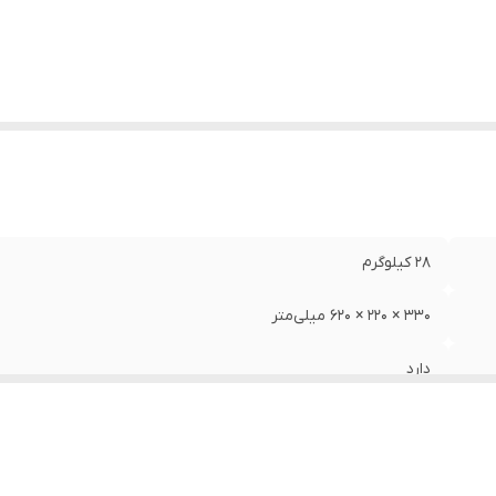
ن خنک کننده
:
ندارد
VIBRATION BASKE
:
دارد
BAG HOLDE
:
دارد
28 کیلوگرم
330 × 220 × 620 میلی‌متر
دارد
1100 وات
71 میلیمتر فلت