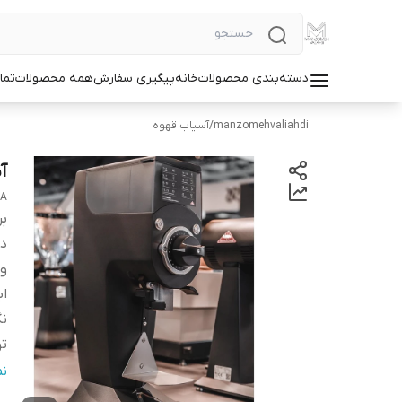
دسته‌بندی محصولات
خانه
پیگیری سفارش
همه محصولات
تما
manzomehvaliahdi
/
آسیاب قهوه
آس
LA
بر
دس
و
اب
نگ
تو
ت
ن
ح