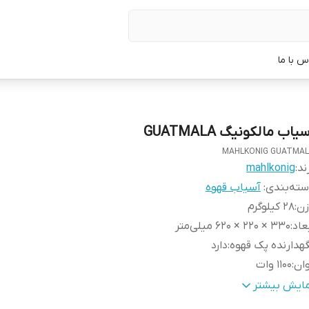
س با ما
یاب مالکونیگ GUATMALA
MAHLKONIG GUATMA
ند:
mahlkonig
ته‌بندی
:
آسیاب قهوه
زن
:
28 کیلوگرم
عاد
:
330 × 220 × 620 میلی‌متر
هدارنده پک قهوه
:
دارد
ان
:
1100 وات
یغه
:
71 میلیمتر فلت
مایش بیشتر
جم هوپر
:
900 گرم