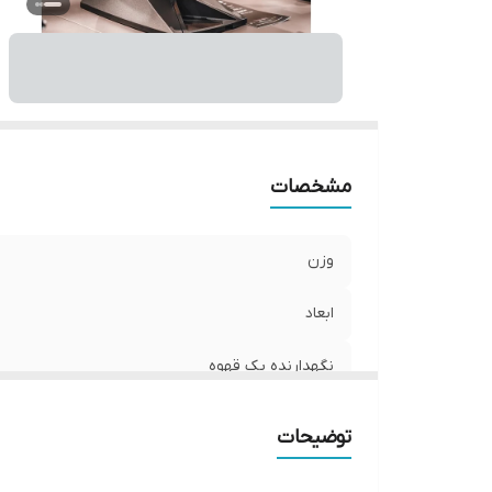
ف
T
R
مشخصات
وزن
ابعاد
نگهدارنده پک قهوه
توان
توضیحات
تیغه