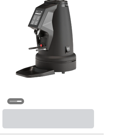
و
عم
p