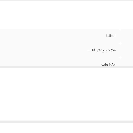
ایتالیا
65 میلیمتر فلت
480 وات
194*550*307 mm
1200 گرم
دارد
8/9 کیلوگرم