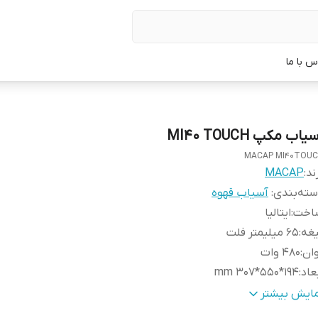
س با ما
یاب مکپ MI40 TOUCH
MACAP MI40TOU
ند:
MACAP
ته‌بندی
:
آسیاب قهوه
اخت
:
ایتالیا
یغه
:
65 میلیمتر فلت
ان
:
480 وات
عاد
:
194*550*307 mm
جم هوپر
:
1200 گرم
مایش بیشتر
Stepless micrometrical adjustme
:
دارد