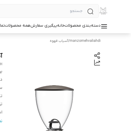
دسته‌بندی محصولات
خانه
پیگیری سفارش
همه محصولات
تما
manzomehvaliahdi
/
آسیاب قهوه
آس
CH
بر
دس
س
ت
تو
اب
ح
ن
nt