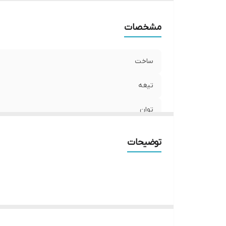
مشخصات
ساخت
تیغه
توان
ابعاد
توضیحات
حجم هوپر
Stepless micrometrical adjustment
وزن