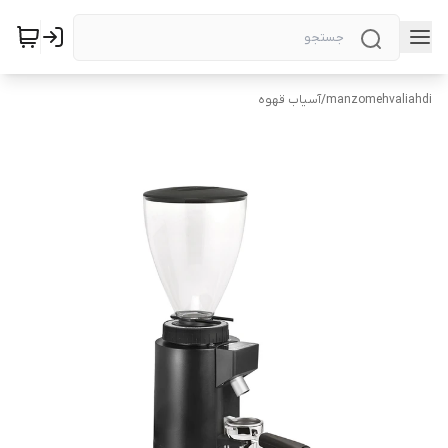
manzomehvaliahdi
/
آسیاب قهوه