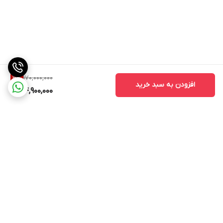
170,000,000
3
%
افزودن به سبد خرید
164,900,000
برگشت به بالا