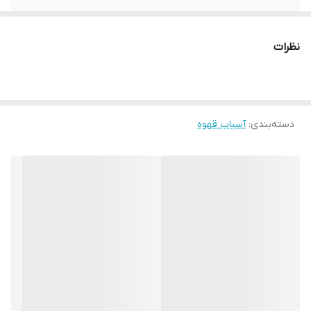
سرعت آسیاب
6.5 کیلوگرم در ساعت
نظرات
سرعت موتور
1350 دور در دقیقه
قدرت موتور
360 وات
دسته‌بندی
:
آسیاب قهوه
سیستم خنک کننده
ندارد
جنس بدنه
دایکست آلومینیوم با پوشش کروم
وزن آسیاب
10 کیلوگرم
قطر تیغه
64
نوع تیغه
فلت
ابعاد.عرض(میلیمتر)
194