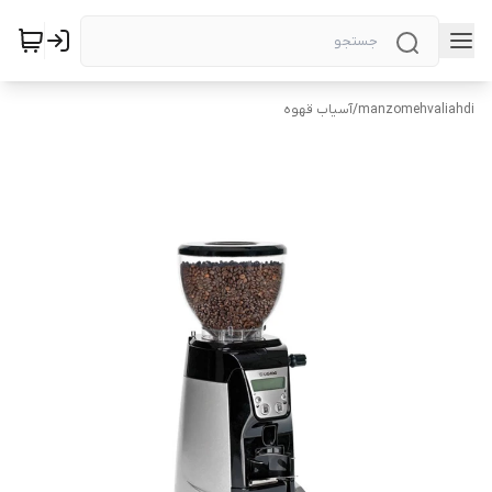
manzomehvaliahdi
/
آسیاب قهوه