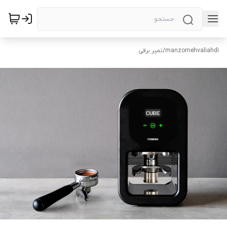
manzomehvaliahdi
/
تمپر برقی