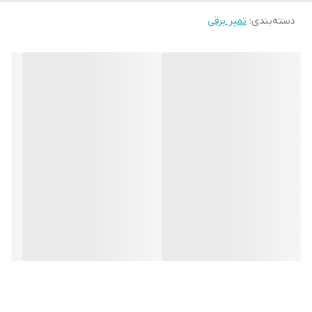
دسته‌بندی
:
تمپر برقی
قطر
53،54.5،57،58،58.3،58.5 میلیمتر