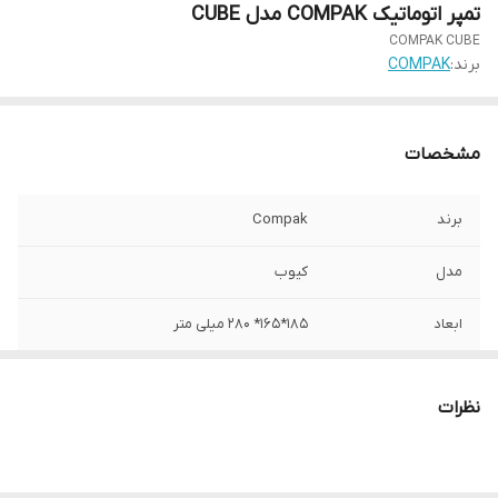
تمپر اتوماتیک COMPAK مدل CUBE
COMPAK CUBE
برند:
COMPAK
مشخصات
برند
Compak
مدل
کیوب
ابعاد
185*165* 280 میلی متر
توان
65 وات
نظرات
کشور سازنده
اسپانیا
وزن
6.3 کیلوگرم