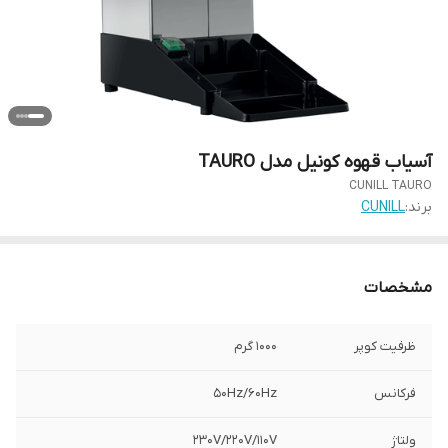
آسیاب قهوه کونیل مدل TAURO
CUNILL TAURO
برند:
CUNILL
مشخصات
ظرفیت کوپر
1000 گرم
فرکانس
50Hz/60Hz
ولتاژ
230V/220V/110V