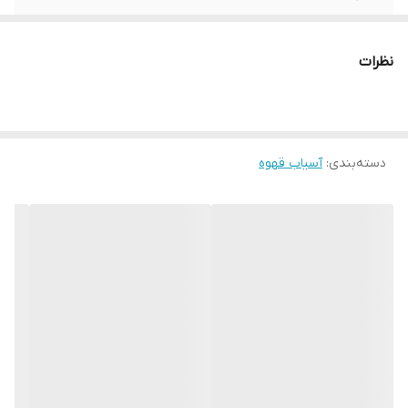
کشور سازنده
اسپانیا
نظرات
نوع دستگاه
آندیمند
توان
275 W
دسته‌بندی
:
آسیاب قهوه
ابعاد
560*310*180 میلی متر
دور موتور
1300/1600 RPM
سایر مشخصات
قطر تیغه 60 mm، جنس تیغه استیل 304 ضد
زنگ، کارکرد بدون صدا، قطعات مقاوم در برابر
شکستگی با قابلیت شستشو در ماشین
ظرفشویی
وزن
9 کیلومتر