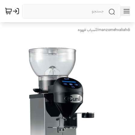
manzomehvaliahdi
/
آسیاب قهوه