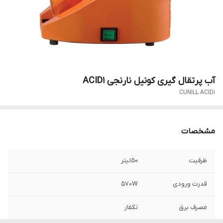
آب پرتقال گیری کونیل نارنجی ACID1
CUNILL ACID1
مشخصات
ظرفیت
50لیتر
قدرت ورودی
570W
مصرف برق
تکفاز