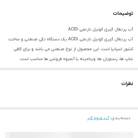
دور موتور
1300 RPM
توضیحات
ولتاژ
220 V
آب پرتقال گیری کونیل نارنجی ACID1
ابعاد
380*280*180 میلی متر
آب پرتقال گیری کونیل نارنجی ACID1 یک دستگاه تکی صنعتی و ساخت
وزن
10 کیلوگرم
کشور اسپانیا است. این محصول از نوع صنعتی می باشد و برای کافی
شاپ ها، رستوران ها، ویتامینه یا آبمیوه فروشی ها مناسب است.
هنگام انجام هر کاری داشتن ابزار با کیفیت به نتیجه حرفه ای تر کمک
شایانی خواهد کرد.
آب میوه گیری
کونیل تولید شده توسط یکی از
نظرات
برندهای سرآمد جهانی می باشد. این کمپانی هفت دهه تجربه و تخصص
خود را با ارائه محصولات کارآمد در اختیار همگان قرار داده است.
چرا آب پرتقال گیری کونیل
دسته‌بندی
:
آب میوه گیر
بی شک در امر انتخاب یک دستگاه که قرار است جزو وسایل اصلی کار ما
باشد؛ حساسیت و دقت بیشتری به خرج خواهیم داد. امروزه برای بسیاری
از افراد که قبلا از محصولات کونیل استفاده کرده اند؛ اصل مرغوبیت