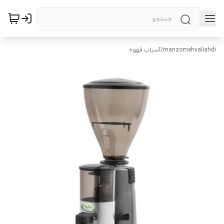
manzomehvaliahdi
/
آسیاب قهوه