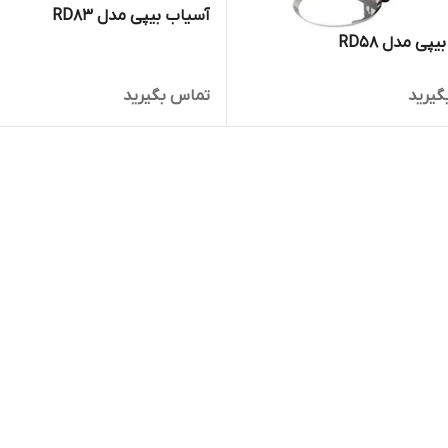
آسیاب بیپی مدل RD83
پی مدل RD58
گیرید
تماس بگیرید