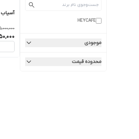
آسیاب قه
HEYCAFE
5,000,000
050,000
موجودی
محدوده قیمت