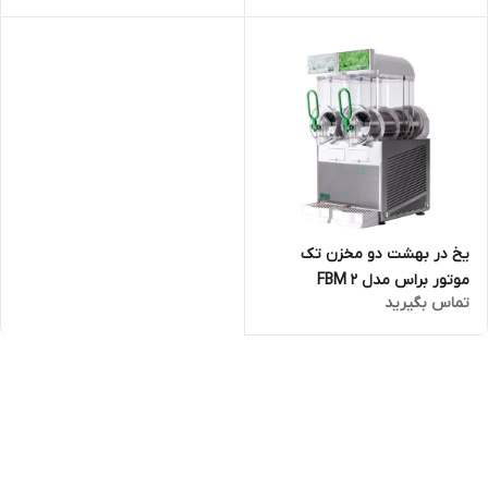
یخ در بهشت دو مخزن تک
موتور براس مدل FBM 2
تماس بگیرید