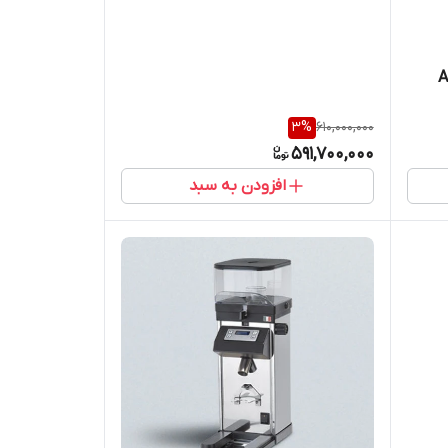
3
%
610,000,000
591,700,000
افزودن به سبد