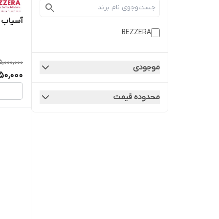
آسیاب قهو
BEZZERA
5,000,000
موجودی
850,000
محدوده قیمت