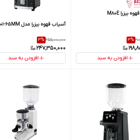
ه بیزرا M80E
آسیاب قهوه بیزرا مدل A01-65MM
3
%
255,000,000
3
%
20
247,350,000
198,
افزودن به سبد
افزودن به سبد