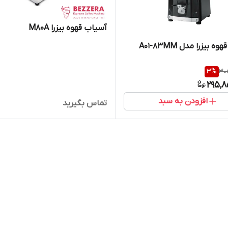
آسیاب قهوه بیزرا M80A
 بیزرا مدل A01-83MM
3
%
305
295,8
افزودن به سبد
تماس بگیرید