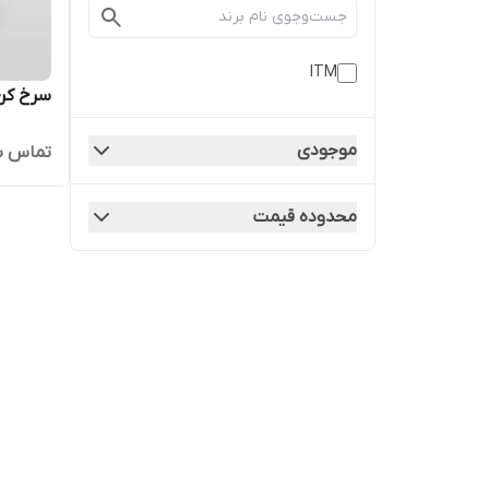
ITM
سرخ کن د
موجودی
تماس ب
محدوده قیمت