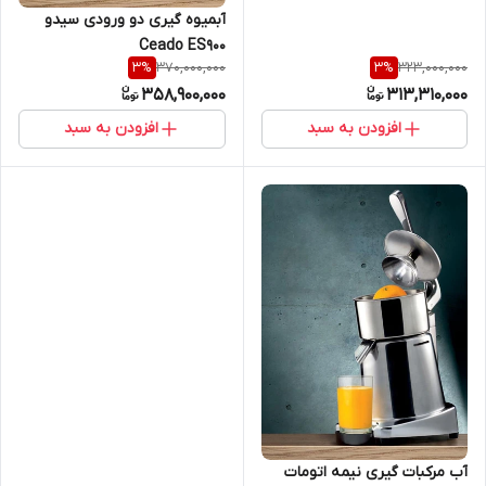
آبمیوه گیری دو ورودی سیدو
Ceado ES900
370,000,000
323,000,000
3
%
3
%
358,900,000
313,310,000
افزودن به سبد
افزودن به سبد
آب مرکبات گیری نیمه اتومات