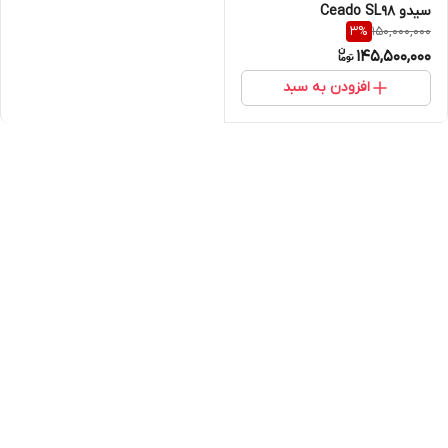
سیدو Ceado SL98
150,000,000
3
%
145,500,000
افزودن به سبد