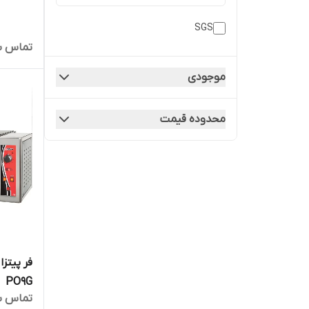
SGS
تماس ب
موجودی
محدوده قیمت
PO9G
تماس ب