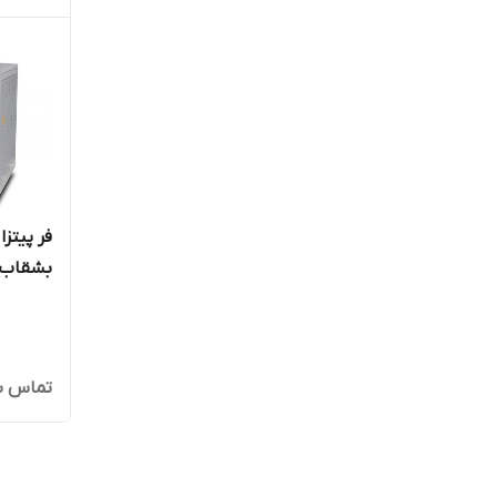
بشقاب S PO9292DE
تماس ب