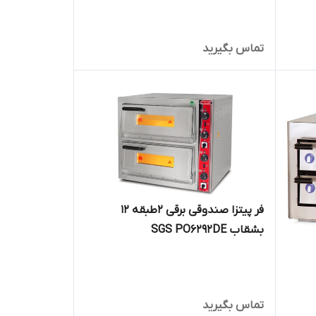
تماس بگیرید
فر پیتزا صندوقی برقی 2طبقه 12
بشقاب SGS PO6292DE
تماس بگیرید