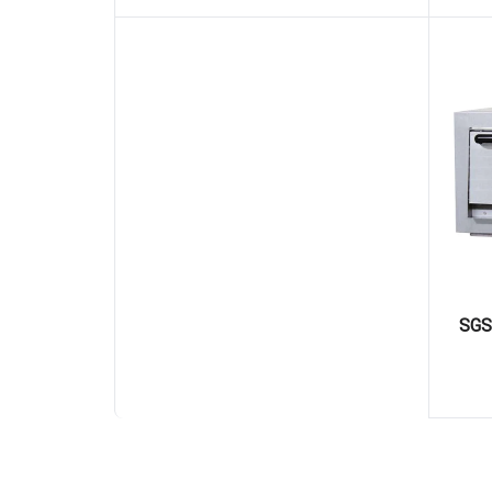
ر پیتزا صندوقی برقی 4 بشقاب SGS