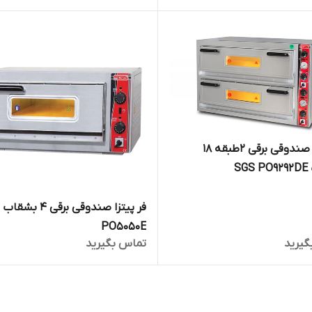
فر پیتزا صندوقی برقی 2طبقه 18
SG
ف
PO5050E
گیرید
تماس بگیرید