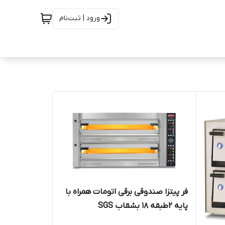
ورود | ثبت‌نام
فر پیتزا صندوقی برقی اتومات همراه با
پایه 2طبقه 18 بشقاب SGS
PZ10575DE